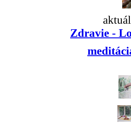
aktuá
Zdravie - L
meditáci