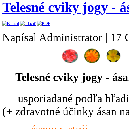
Telesné cviky jogy - 
Napísal Administrator
|
17 
Telesné cviky jogy - ás
usporiadané podľa hľadi
(+ zdravotné účinky ásan na
ásany v stoji