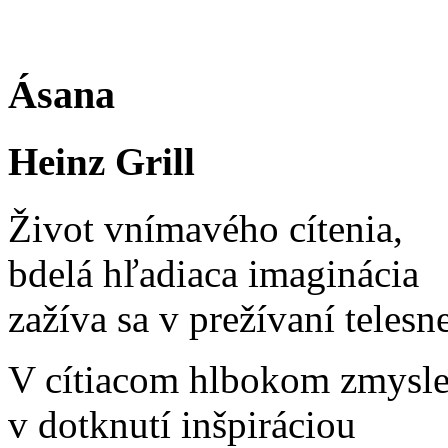
Ásana
Heinz Grill
Život vnímavého cítenia,
bdelá hľadiaca imaginácia
zažíva sa v prežívaní telesn
V cítiacom hlbokom zmysle
v dotknutí inšpiráciou