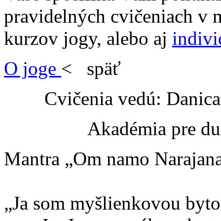
pravidelných cvičeniach v 
kurzov jogy, alebo aj
indivi
O joge
< späť
Cvičenia vedú: Danic
Akadémia pre du
Mantra „Om namo Narajanaja
„Ja som myšlienkovou byto