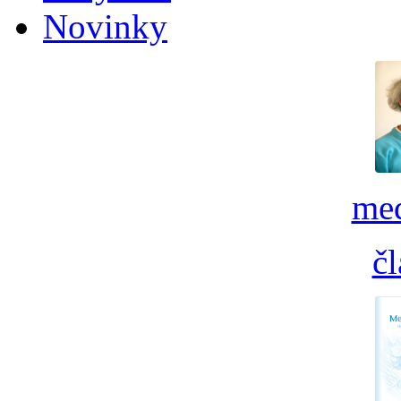
Novinky
med
č