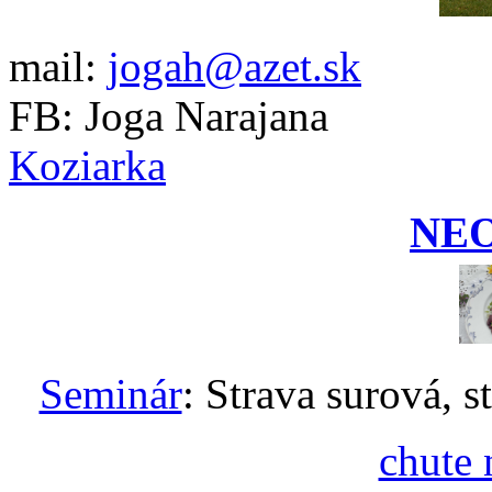
mail:
jogah@azet.sk
FB: Joga Narajana
Koziarka
NE
Seminár
: Strava surová, s
chute 