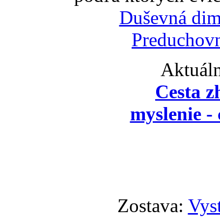
Duševná dim
Preduchovn
Aktuáln
Cesta z
myslenie - 
Zostava:
Vyst