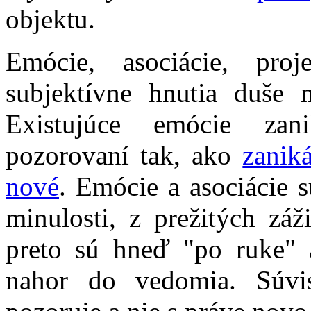
objektu.
Emócie, asociácie, proj
subjektívne hnutia duše 
Existujúce emócie za
pozorovaní tak, ako
zanik
nové
. Emócie a asociácie 
minulosti, z prežitých zá
preto sú hneď "po ruke" 
nahor do vedomia. Súvi