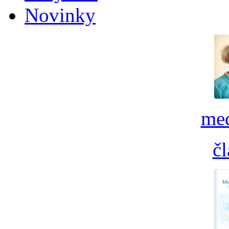
Novinky
med
č