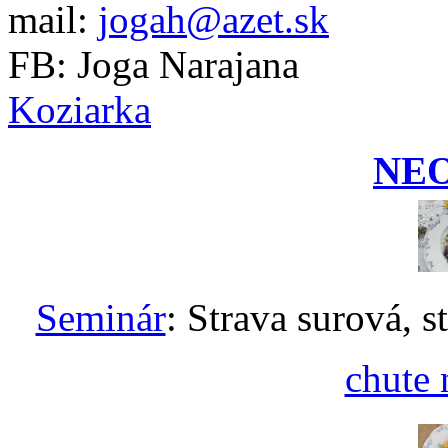
mail:
jogah@azet.sk
FB: Joga Narajana
Koziarka
NE
Seminár
: Strava surová, s
chute 