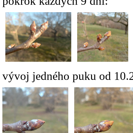
pokrok každých 9 dní:
vývoj jedného puku od 10.2