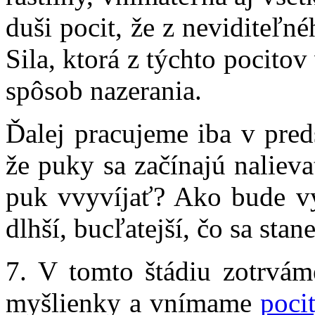
duši pocit, že z neviditeľné
Sila, ktorá z týchto pocito
spôsob nazerania.
Ďalej pracujeme iba v pred
že puky sa začínajú naliev
puk vvyvíjať? Ako bude v
dlhší, bucľatejší, čo sa stane
7. V tomto štádiu zotrvá
myšlienky a vnímame
poci