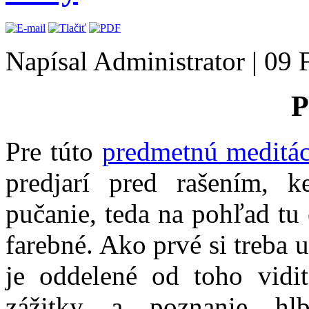
Napísal Administrator
|
09 
P
Pre túto
predmetnú meditác
predjarí pred rašením, k
pučanie, teda na pohľad tu e
farebné. Ako prvé si treba 
je oddelené od toho vidi
zážitky a poznanie hlb