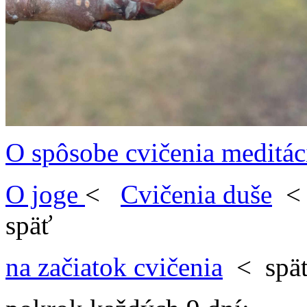
O spôsobe cvičenia meditác
O joge
<
Cvičenia duše
späť
na začiatok cvičenia
< spä