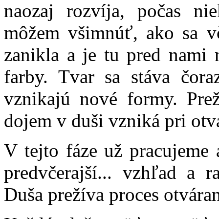
naozaj rozvíja, počas n
môžem všimnúť, ako sa vč
zanikla a je tu pred nami
farby. Tvar sa stáva čora
vznikajú nové formy. Pre
dojem v duši vzniká pri otv
V tejto fáze už pracujeme 
predvčerajší... vzhľad a 
Duša prežíva proces otváran