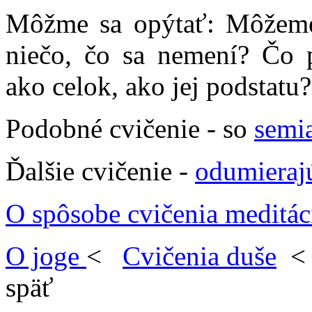
Môžme sa opýtať: Môžeme 
niečo, čo sa nemení? Čo p
ako celok, ako jej podstatu?
Podobné cvičenie - so
semi
Ďalšie cvičenie -
odumierajú
O spôsobe cvičenia meditác
O joge
<
Cvičenia duše
späť