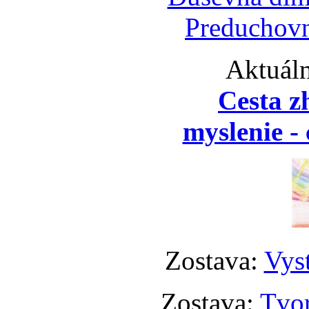
Preduchovn
Aktuáln
Cesta z
myslenie - 
Zostava:
Vyst
Zostava:
Tvor