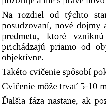
pozoruje a nie s práve nov
Na rozdiel od týchto sta
posudzovaní, nové dojmy 
predmetu, ktoré vzniknú
prichádzajú priamo od o
objektívne.
Takéto cvičenie spôsobí poko
Cvičenie môže trvať 5-10 m
Ďalšia fáza nastane, ak po