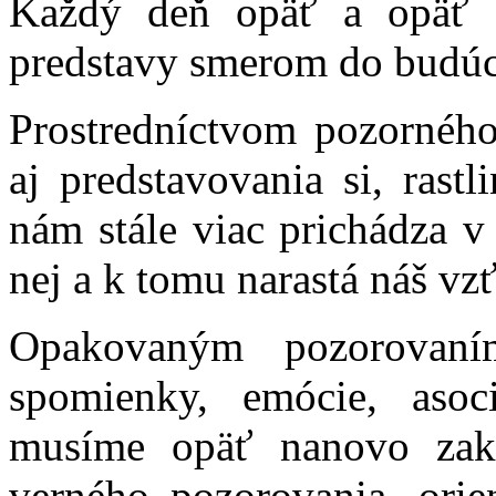
Každý deň opäť a opäť 
predstavy smerom do budúc
Prostredníctvom pozornéh
aj predstavovania si, rastl
nám stále viac prichádza v
nej a k tomu narastá náš vz
Opakovaným pozorovaním
spomienky, emócie, asoci
musíme opäť nanovo zak
verného pozorovania, orie