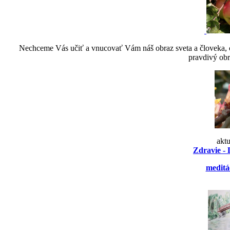
Nechceme Vás učiť a vnucovať Vám náš obraz sveta a človeka, ch
pravdivý obr
akt
Zdravie - 
meditá