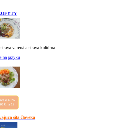
EOFYTY
 strava varená a strava kultúrna
e na jazyku
ajúca sila človeka