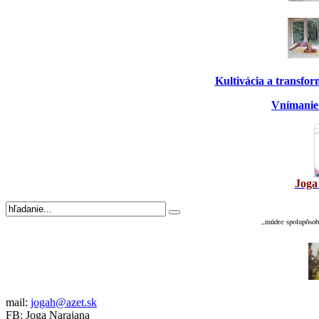
Kultivácia a transfo
Vnímanie 
Joga
„múdre spolupôsobe
mail:
jogah@azet.sk
FB: Joga Narajana