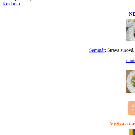
Koziarka
N
Seminár
: Strava surová,
chut
Výživa a dáv