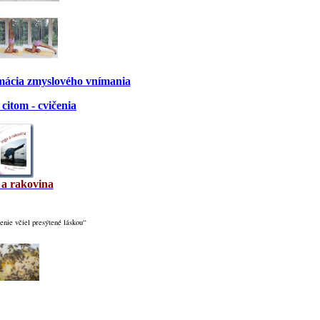
rmácia zmyslového vnímania
citom - cvičenia
 a rakovina
nie včiel presýtené láskou“