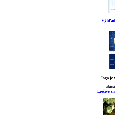
Výhľad
Joga je 
aktuá
Liečivé z