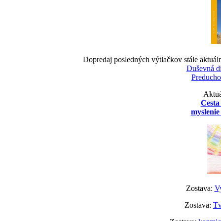
Dopredaj posledných výtlačkov stále aktuál
Duševná d
Preducho
Aktuá
Cesta
myslenie 
Zostava:
Vy
Zostava:
Tv