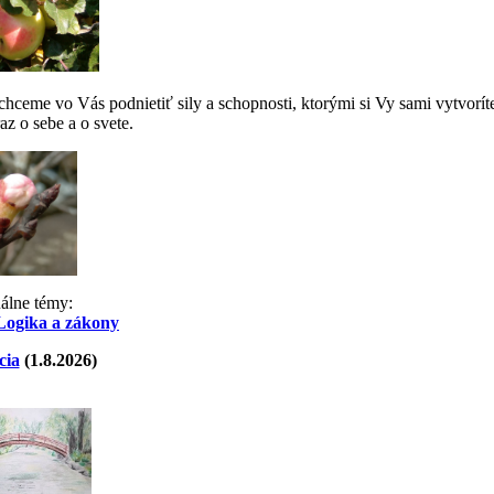
ceme vo Vás podnietiť sily a schopnosti, ktorými si Vy sami vytvorít
az o sebe a o svete.
uálne témy:
Logika a zákony
cia
(1.8.2026)