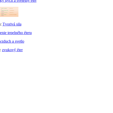
ý dych a svetelný éter
a:
Tvorivá sila
enie tepelného éteru
vzduch a svetlo
a:
zvukový éter