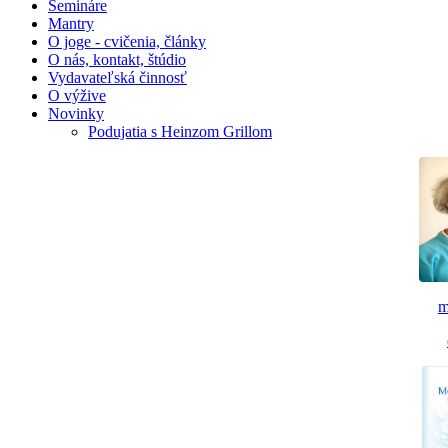
Semináre
Mantry
O joge - cvičenia, články
O nás, kontakt, štúdio
Vydavateľská činnosť
O výžive
Novinky
Podujatia s Heinzom Grillom
m