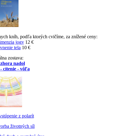
nych kníh, podľa ktorých cvičíme, za znížené ceny:
imenzia jogy
12 €
vnenie tela
10 €
lna zostava:
 zhora nadol
- cítenie - vôľa
stúpenie z polarít
orba životných síl