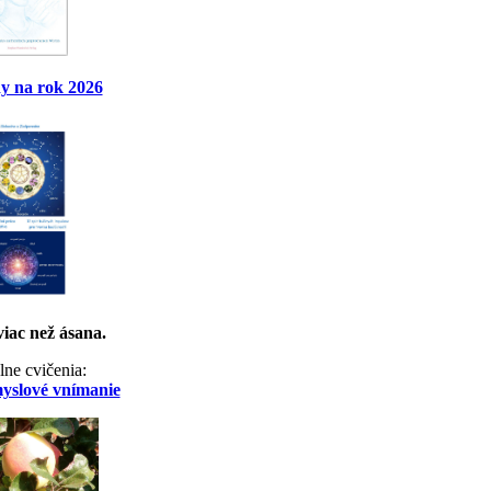
y na rok 2026
viac než ásana.
lne cvičenia:
myslové vnímanie