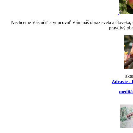
Nechceme Vás učiť a vnucovať Vám náš obraz sveta a človeka, ch
pravdivý obr
akt
Zdravie - 
meditá