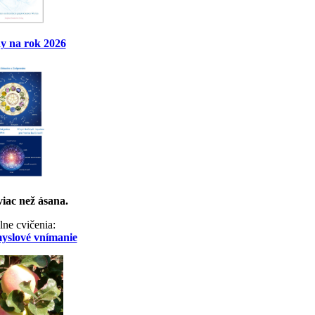
y na rok 2026
viac než ásana.
lne cvičenia:
myslové vnímanie