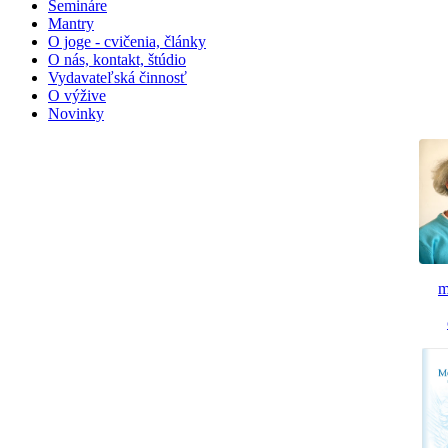
Semináre
Mantry
O joge - cvičenia, články
O nás, kontakt, štúdio
Vydavateľská činnosť
O výžive
Novinky
m