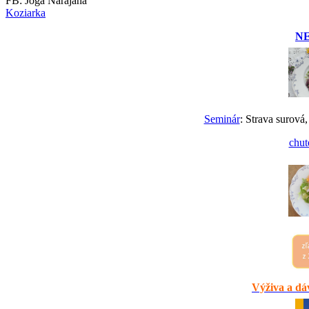
FB: Joga Narajana
Koziarka
N
Seminár
: Strava surová,
chut
Výživa a dáv