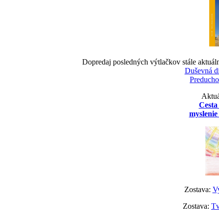
Dopredaj posledných výtlačkov stále aktuál
Duševná d
Preducho
Aktuá
Cesta
myslenie 
Zostava:
Vy
Zostava:
Tv