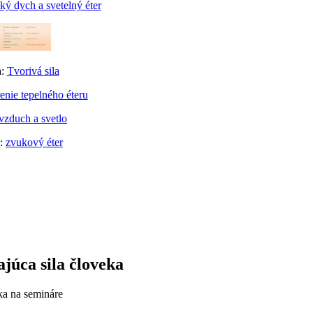
ý dych a svetelný éter
a:
Tvorivá sila
enie tepelného éteru
vzduch a svetlo
a:
zvukový éter
júca sila človeka
a na semináre