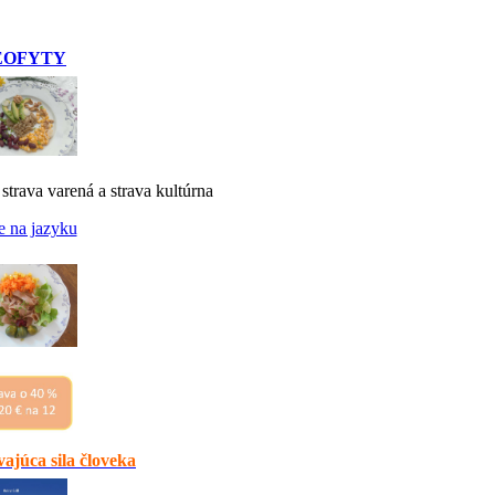
EOFYTY
 strava varená a strava kultúrna
e na jazyku
ajúca sila človeka