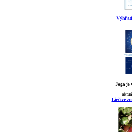
Výhľad
Joga je 
aktuá
Liečivé z