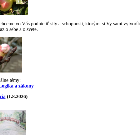
ceme vo Vás podnietiť sily a schopnosti, ktorými si Vy sami vytvorít
az o sebe a o svete.
uálne témy:
Logika a zákony
cia
(1.8.2026)