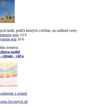
nych kníh, podľa ktorých cvičíme, za znížené ceny:
imenzia jogy
12 €
vnenie tela
10 €
lna zostava:
 zhora nadol
- cítenie - vôľa
stúpenie z polarít
orba životných síl