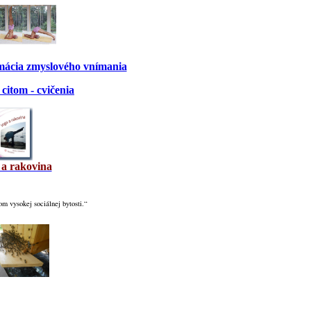
rmácia zmyslového vnímania
citom - cvičenia
 a rakovina
om vysokej sociálnej bytosti.“