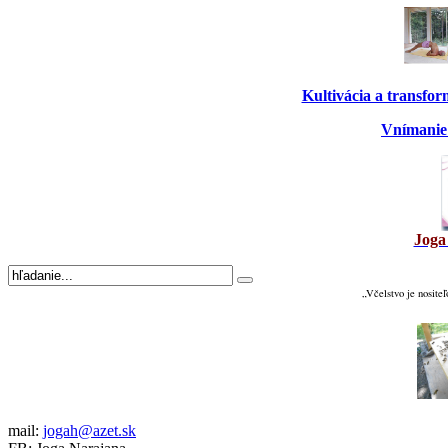
Kultivácia a transfo
Vnímanie 
Joga
„Včelstvo je nositeľ
mail:
jogah@azet.sk