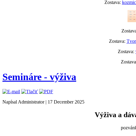
Zostava:
kozmick
Zostav
Zostava:
Tvor
Zostava:
Zostav
Semináre - výživa
Napísal Administrator
|
17 December 2025
Výživa a dáva
pozvánk