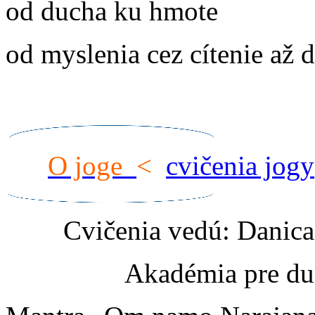
od ducha ku hmote
od myslenia cez cítenie až
O joge
<
cvičenia jogy
Cvičenia vedú: Danic
Akadémia pre du