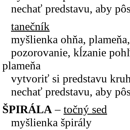
nechať predstavu, aby pôso
tanečník
myšlienka ohňa, plameňa
pozorovanie, kĺzanie pohľ
plameňa
vytvoriť si predstavu kruh
nechať predstavu, aby pôso
ŠPIRÁLA
–
točný sed
myšlienka špirály