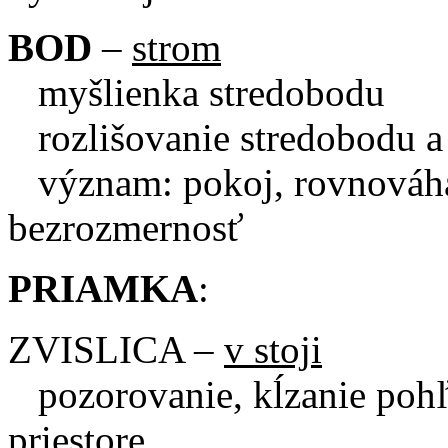
BOD
–
strom
myšlienka stredobodu
rozlišovanie stredobodu a
význam: pokoj, rovnováha,
bezrozmernosť
PRIAMKA
:
ZVISLICA –
v stoji
pozorovanie, kĺzanie pohľa
priestore