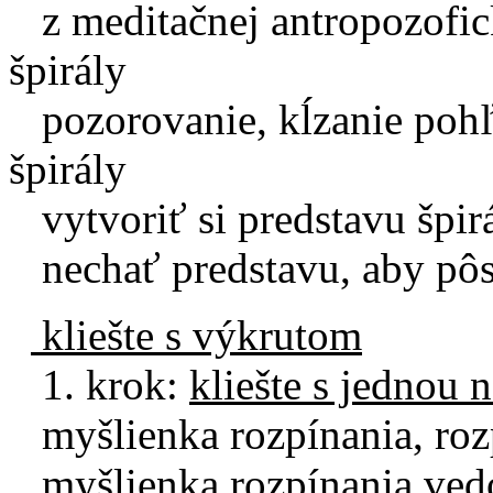
z meditačnej antropozofic
špirály
pozorovanie, kĺzanie pohľ
špirály
vytvoriť si predstavu špirá
nechať predstavu, aby pôso
kliešte s výkrutom
1. krok:
kliešte s jednou 
myšlienka rozpínania, roz
myšlienka rozpínania vedo