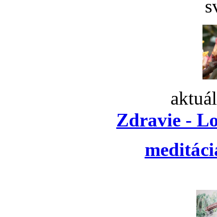
s
aktuá
Zdravie - L
meditáci