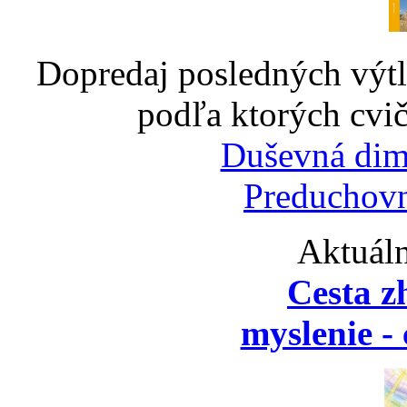
Dopredaj posledných výtl
podľa ktorých cvič
Duševná dim
Preduchovn
Aktuáln
Cesta z
myslenie - 