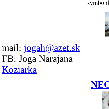
symbolik
mail:
jogah@azet.sk
FB: Joga Narajana
Koziarka
NE