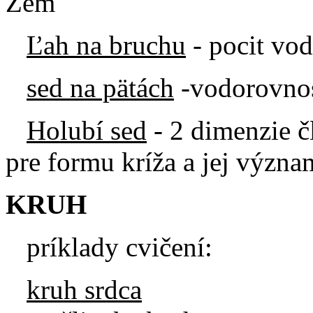
Zem
Ľah na bruchu
- pocit vod
sed na pätách
-vodorovnos
Holubí sed
- 2 dimenzie čl
pre formu kríža a jej význa
KRUH
príklady cvičení:
kruh srdca