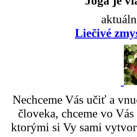
Joga je vi
aktuáln
Liečivé zmy
Nechceme Vás učiť a vnu
človeka, chceme vo Vás p
ktorými si Vy sami vytvor