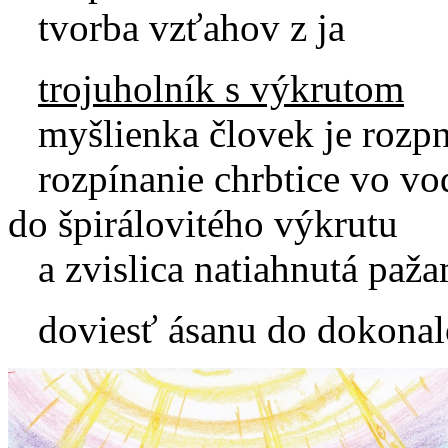
tvorba vzťahov z ja
trojuholník s výkrutom
myšlienka človek je rozpn
rozpínanie chrbtice vo v
do špirálovitého výkrutu
a zvislica natiahnutá paža
doviesť ásanu do dokonalos