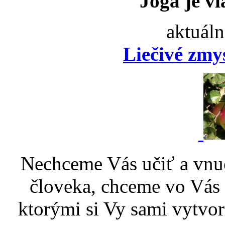
Joga je vi
aktuáln
Liečivé zmy
Nechceme Vás učiť a vnu
človeka, chceme vo Vás p
ktorými si Vy sami vytvor