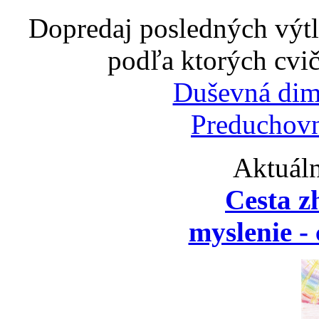
Dopredaj posledných výtl
podľa ktorých cvič
Duševná dim
Preduchovn
Aktuáln
Cesta z
myslenie - 