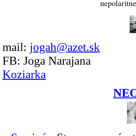
nepolaritne
mail:
jogah@azet.sk
FB: Joga Narajana
Koziarka
NE