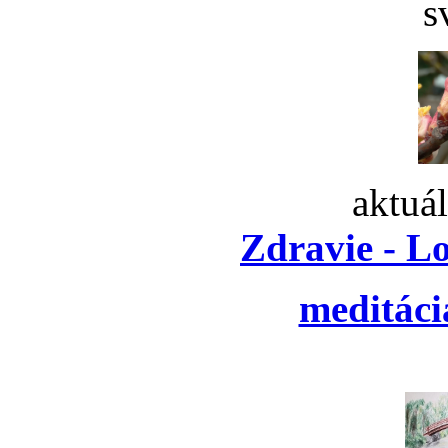
s
aktuá
Zdravie - L
meditáci