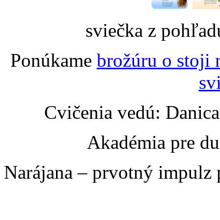
sviečka z pohľa
Ponúkame
brožúru o stoji 
sv
Cvičenia vedú: Danic
Akadémia pre du
Narájana – prvotný impulz 