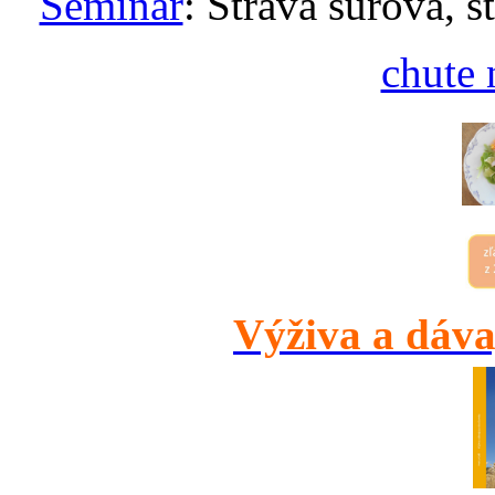
Seminár
: Strava surová, s
chute 
Výživa a dáva