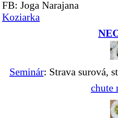
FB: Joga Narajana
Koziarka
NE
Seminár
: Strava surová, s
chute 