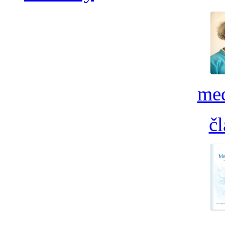
med
č