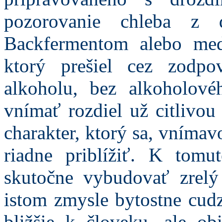
pozorovanie chleba z 
Backfermentom alebo med
ktorý prešiel cez zodpo
alkoholu, bez alkoholov
vnímať rozdiel už citlivo
charakter, ktorý sa, vnímav
riadne priblížiť. K tom
skutočne vybudovať zrelý
istom zmysle bytostne cudz
bližšie k človeku, ale ob