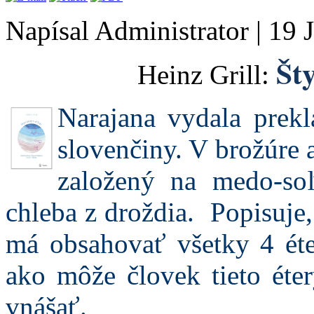
Napísal Administrator
|
19 
Šty
Heinz Grill:
Narajana vydala prekl
slovenčiny. V brožúre a
založený na medo-so
chleba z droždia. Popisuje
má obsahovať všetky 4 ét
ako môže človek tieto éte
vnášať.