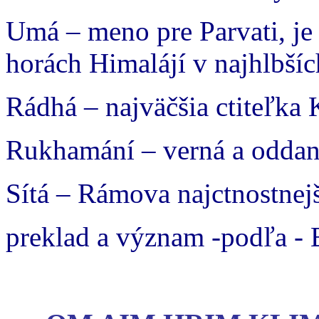
Umá – meno pre Parvati, je 
horách Himalájí v najhlbší
Rádhá – najväčšia ctiteľka 
Rukhamání – verná a oddan
Sítá – Rámova najctnostnej
preklad a význam -podľa - 