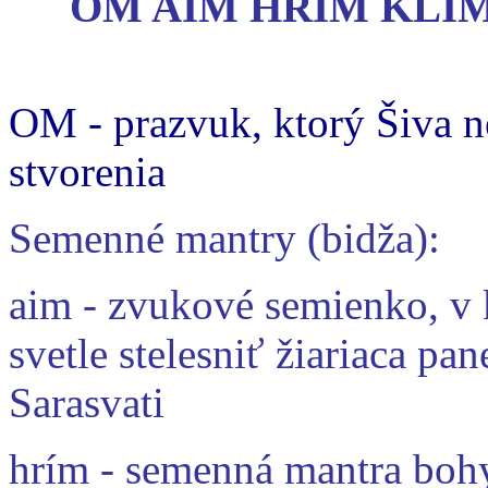
OM AIM HRIM KLI
OM - prazvuk, ktorý Šiva n
stvorenia
Semenné mantry (bidža):
aim - zvukové semienko, v
svetle stelesniť žiariaca pa
Sarasvati
hrím - semenná mantra boh