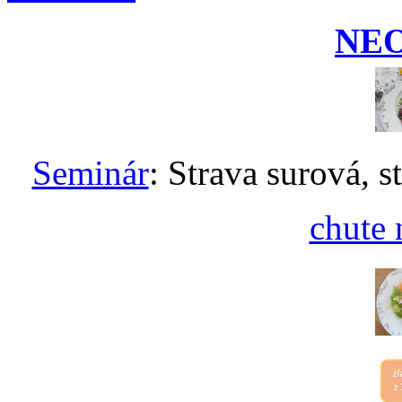
NE
Seminár
: Strava surová, s
chute 