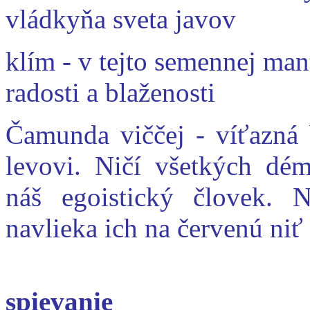
vládkyňa sveta javov
klím - v tejto semennej man
radosti a blaženosti
Čamunda viččej - víťazná 
levovi. Ničí všetkých dém
náš egoistický človek. 
navlieka ich na červenú niť 
spievanie