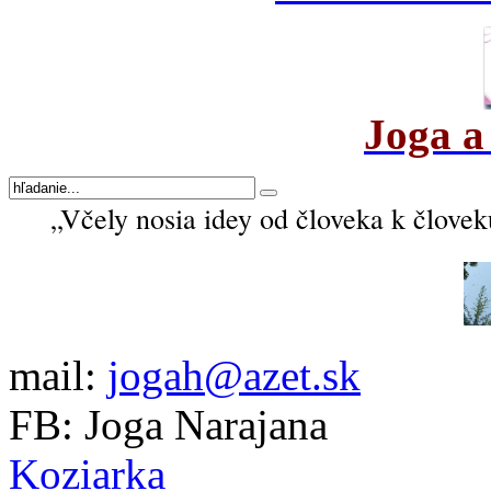
Joga a
„Včely nosia idey od človeka k človek
mail:
jogah@azet.sk
FB: Joga Narajana
Koziarka