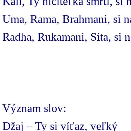
Káli, Ty ničiteľka smrti, si 
Uma, Rama, Brahmani, si na
Radha, Rukamani, Sita, si n
Význam slov:
Džaj – Ty si víťaz, veľký