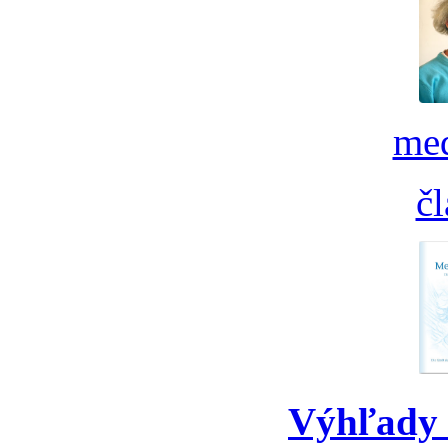
med
č
Výhľady 