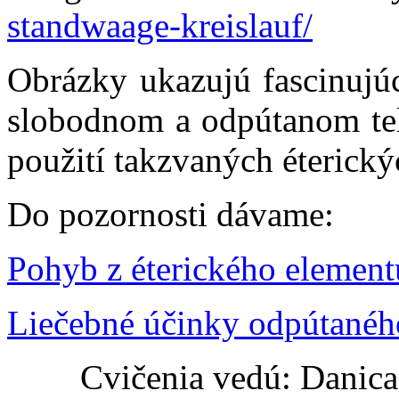
standwaage-kreislauf/
Obrázky ukazujú fascinujú
slobodnom a odpútanom tel
použití takzvaných éterick
Do pozornosti dávame:
Pohyb z éterického element
Liečebné účinky odpútané
Cvičenia vedú: Danic