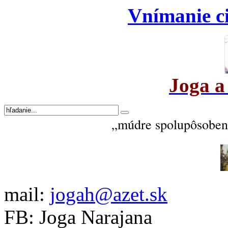
Vnímanie ci
Joga a
„múdre spolupôsobeni
mail:
jogah@azet.sk
FB: Joga Narajana