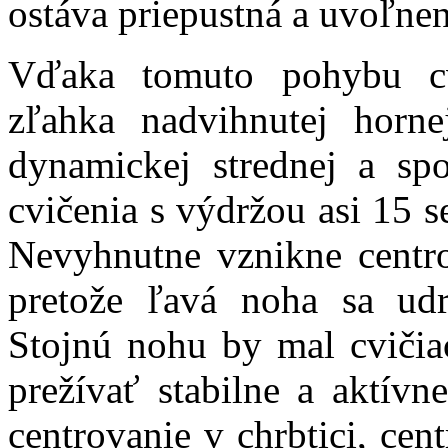
ostáva priepustná a uvoľnen
Vďaka tomuto pohybu cv
zľahka nadvihnutej horne
dynamickej strednej a spo
cvičenia s výdržou asi 15 s
Nevyhnutne vznikne centro
pretože ľavá noha sa udr
Stojnú nohu by mal cvičiac
prežívať stabilne a aktívn
centrovanie v chrbtici, cen