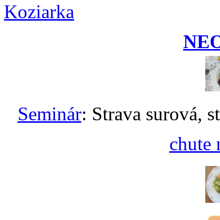
Koziarka
NE
Seminár
: Strava surová, s
chute 