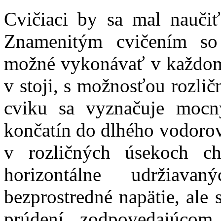
Cvičiaci by sa mal naučiť
Znamenitým cvičením so 
možné vykonávať v každom 
v stoji, s možnosťou rozlič
cviku sa vyznačuje mocn
končatín do dlhého vodoro
v rozličných úsekoch ch
horizontálne udržiavan
bezprostredné napätie, ale
prúdení zodpovedajúcom