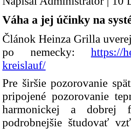
Napísal Administrator
|
10 
Váha a jej účinky na systé
Článok Heinza Grilla uvere
po nemecky:
https://
kreislauf/
Pre širšie pozorovanie spä
pripojené pozorovanie te
harmonickej a dobrej f
podrobnejšie študovať vz