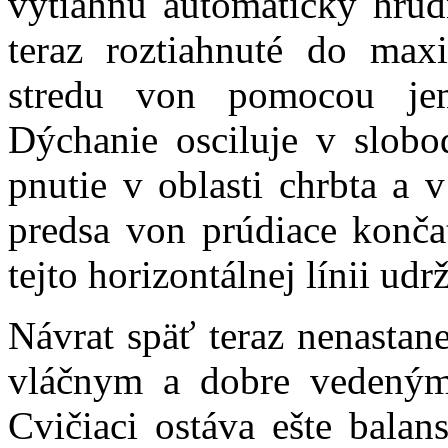
vytiahnu automaticky hrud
teraz roztiahnuté do maxi
stredu von pomocou jem
Dýchanie osciluje v slob
pnutie v oblasti chrbta a v
predsa von prúdiace konča
tejto horizontálnej línii ud
Návrat späť teraz nenastan
vláčnym a dobre vedeným 
Cvičiaci ostáva ešte balan