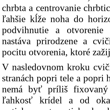
chrbta a centrovanie chrbt
ľahšie kĺže noha do horiz
podvihnutie a otvorenie
nastáva prirodzene a cvič
pocitu otvorenia, ktoré zaži
V nasledovnom kroku cviči
stranách popri tele a popri
nemá byť príliš fixovan
ľahkosť krídel a od ok