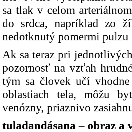
sa tlak v celom arteriálno
do srdca, napríklad zo ž
nedotknutý pomermi pulzu 
Ak sa teraz pri jednotlivýc
pozornosť na vzťah hrudné
tým sa človek učí vhodne
oblastiach tela, môžu by
venózny, priaznivo zasiahn
tuladandásana – obraz a 