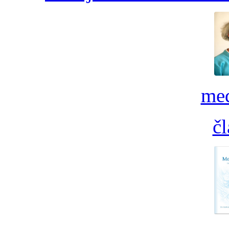
med
č