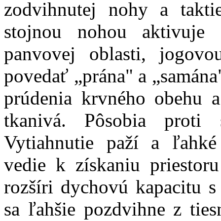
zodvihnutej nohy a takti
stojnou nohou aktivuje 
panvovej oblasti, jogov
povedať „prána" a „samána",
prúdenia krvného obehu a
tkanivá. Pôsobia proti 
Vytiahnutie paží a ľahk
vedie k získaniu priestor
rozšíri dychovú kapacitu s
sa ľahšie pozdvihne z ties