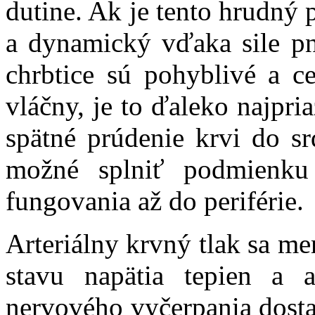
dutine. Ak je tento hrudný 
a dynamický vďaka sile pnu
chrbtice sú pohyblivé a c
vláčny, je to ďaleko najpri
spätné prúdenie krvi do sr
možné splniť podmienku
fungovania až do periférie.
Arteriálny krvný tlak sa m
stavu napätia tepien a 
nervového vyčerpania dosta