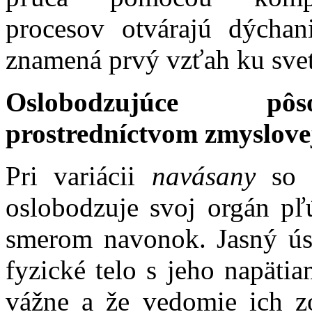
procesov otvárajú dýchan
znamená prvý vzťah ku sve
Oslobodzujúce p
prostredníctvom zmyslovej
Pri variácii
navásany
so z
oslobodzuje svoj orgán pľ
smerom navonok. Jasný ús
fyzické telo s jeho napäti
vážne a že vedomie ich z