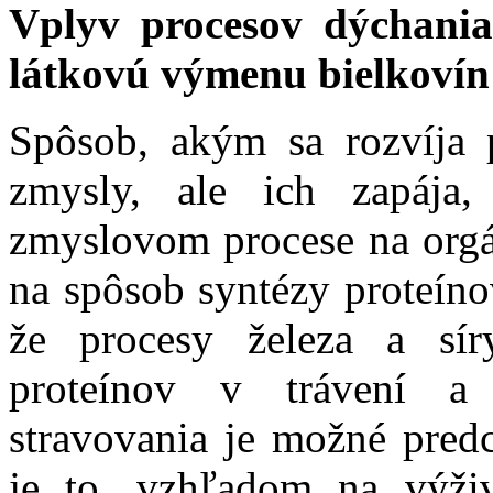
Vplyv procesov dýchani
látkovú výmenu bielkovín
Spôsob, akým sa rozvíja 
zmysly, ale ich zapája
zmyslovom procese na orgá
na spôsob syntézy proteíno
že procesy železa a sí
proteínov v trávení a
stravovania je možné pred
je to, vzhľadom na výži