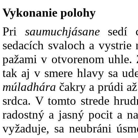
Vykonanie polohy
Pri
saumuchjásane
sedí c
sedacích svaloch a vystrie 
pažami v otvorenom uhle. 
tak aj v smere hlavy sa ude
múladhára
čakry a prúdi až
srdca. V tomto strede hrud
radostný a jasný pocit a na
vyžaduje, sa neubráni úsm