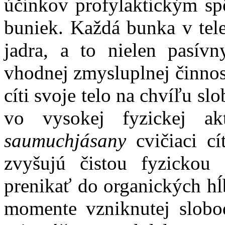
účinkov profylaktickým sp
buniek. Každá bunka v tele
jadra, a to nielen pasív
vhodnej zmysluplnej činnos
cíti svoje telo na chvíľu s
vo vysokej fyzickej ak
saumuchjásany
cvičiaci cí
zvyšujú čistou fyzickou
prenikať do organických hĺ
momente vzniknutej slobod