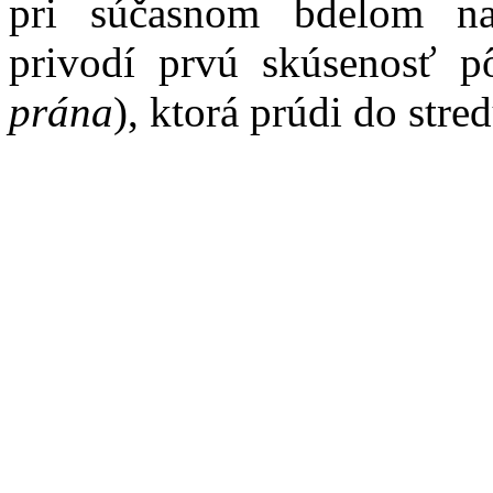
pri súčasnom bdelom na
privodí prvú skúsenosť p
prána
), ktorá prúdi do stre