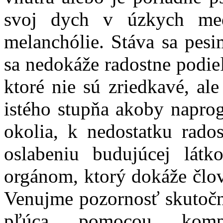
svoj dych v úzkych me
melanchólie. Stáva sa pes
sa nedokáže radostne podie
ktoré nie sú zriedkavé, ale
istého stupňa akoby napro
okolia, k nedostatku rado
oslabeniu budujúcej lát
orgánom, ktorý dokáže člov
Venujme pozornosť skutočn
pľúca pomocou kompli