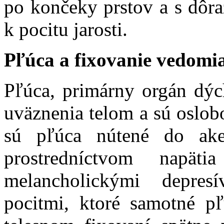
po končeky prstov a s dôr
k pocitu jarosti.
Pľúca a fixovanie vedomia
Pľúca, primárny orgán dýc
uväznenia telom a sú oslo
sú pľúca nútené do ake
prostredníctvom napä
melancholickými depres
pocitmi, ktoré samotné p