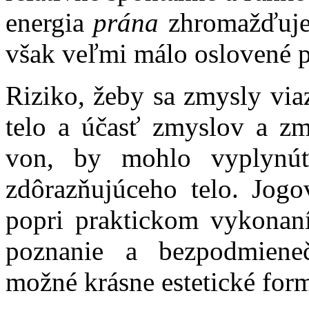
energia
prána
zhromažďuje 
však veľmi málo oslovené 
Riziko, žeby sa zmysly viaz
telo a účasť zmyslov a zm
von, by mohlo vyplynúť
zdôrazňujúceho telo. Jogo
popri praktickom vykonaní
poznanie a bezpodmiene
možné krásne estetické for