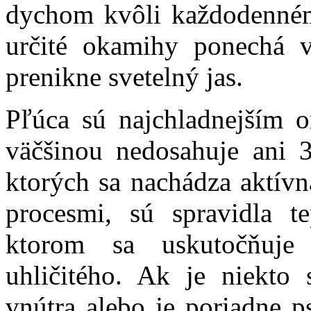
dychom kvôli každodenném
určité okamihy ponechá 
prenikne svetelný jas.
Pľúca sú najchladnejším o
väčšinou nedosahuje ani 
ktorých sa nachádza aktívn
procesmi, sú spravidla te
ktorom sa uskutočňuje
uhličitého. Ak je niekto 
vnútra alebo je poriadne p