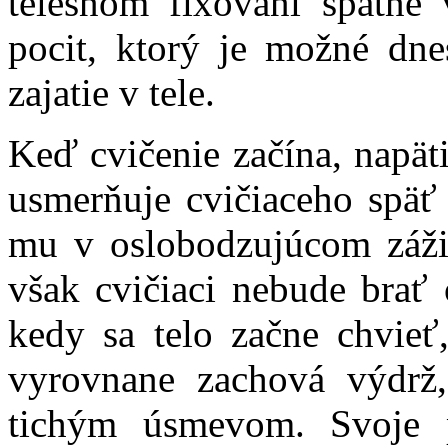
telesnom fixovaní spätne
pocit, ktorý je možné dne
zajatie v tele.
Keď cvičenie začína, napäti
usmerňuje cvičiaceho späť 
mu v oslobodzujúcom zážit
však cvičiaci nebude brať
kedy sa telo začne chvieť,
vyrovnane zachová výdrž,
tichým úsmevom. Svoje 