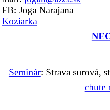
FB: Joga Narajana
Koziarka
NE
Seminár
: Strava surová, s
chute 