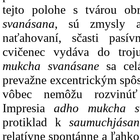
tejto polohe s tvárou ob
svanásana
, sú zmysly a
naťahovaní, sčasti pasí
cvičenec vydáva do troj
mukcha svanásane
sa celá
prevažne excentrickým spôs
vôbec nemôžu rozvinúť
Impresia
adho mukcha s
protiklad k
saumuchjásan
relatívne spontánne a ľahko