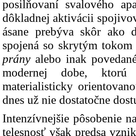
posilňovaní svalového ap
dôkladnej aktivácii spojivo
ásane prebýva skôr ako d
spojená so skrytým tokom 
prány
alebo inak povedané,
modernej dobe, ktorú
materialisticky orientova
dnes už nie dostatočne dos
Intenzívnejšie pôsobenie n
telesnosť však predsa vznik