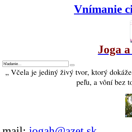
Vnímanie ci
Joga a
„ Včela je jediný živý tvor, ktorý dokáže
peľu, a vôní bez t
mail:
jogah@azet.sk