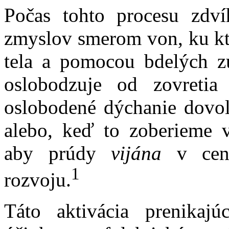
Počas tohto procesu zdví
zmyslov smerom von, ku k
tela a pomocou bdelých zú
oslobodzuje od zovreti
oslobodené dýchanie dovol
alebo, keď to zoberieme
aby prúdy
vijána
v cent
1
rozvoju.
Táto aktivácia prenikajú