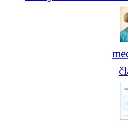
med
č