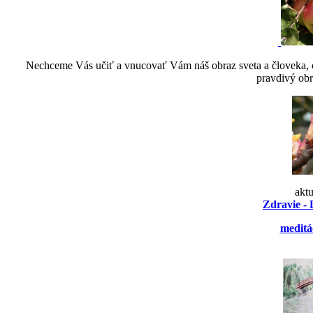
Nechceme Vás učiť a vnucovať Vám náš obraz sveta a človeka, ch
pravdivý obr
akt
Zdravie - 
meditá