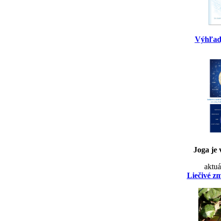
Výhľad
Joga je 
aktuá
Liečivé z