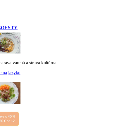
EOFYTY
 strava varená a strava kultúrna
e na jazyku