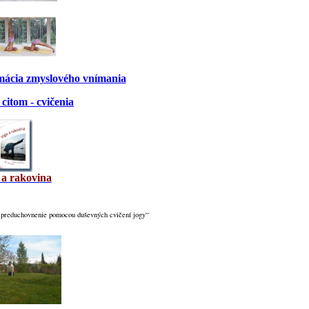
rmácia zmyslového vnímania
citom - cvičenia
 a rakovina
 preduchovnenie pomocou duševných cvičení jogy“