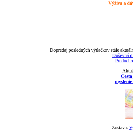
Výživa a dáv
Dopredaj posledných výtlačkov stále aktuál
Duševná d
Preducho
Aktuá
Cesta
myslenie 
Zostava:
Vy