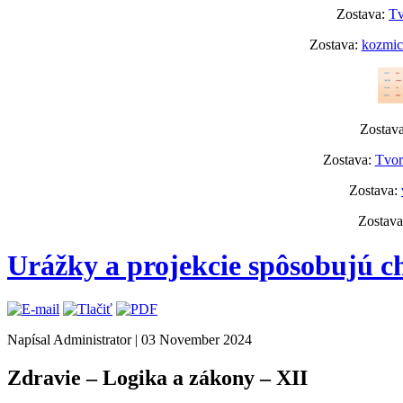
Zostava:
Tv
Zostava:
kozmick
Zostav
Zostava:
Tvor
Zostava:
Zostav
Urážky a projekcie spôsobujú c
Napísal Administrator
|
03 November 2024
Zdravie – Logika a zákony – XII