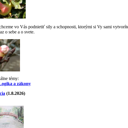
ceme vo Vás podnietiť sily a schopnosti, ktorými si Vy sami vytvorít
az o sebe a o svete.
uálne témy:
Logika a zákony
cia
(1.8.2026)