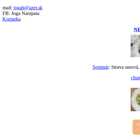
mail:
jogah@azet.sk
FB: Joga Narajana
Koziarka
N
Seminár
: Strava surová,
chut