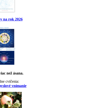
y na rok 2026
viac než ásana.
lne cvičenia:
myslové vnímanie