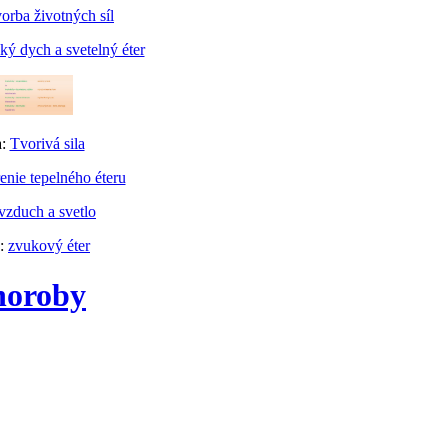
orba životných síl
ý dych a svetelný éter
a:
Tvorivá sila
enie tepelného éteru
vzduch a svetlo
a:
zvukový éter
horoby