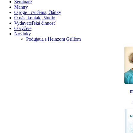
Semináre
Mantry
O joge - cvičenia, články
O nás, kontakt, štúdio
Vydavateľská činnosť
O výžive
Novinky
Podujatia s Heinzom Grillom
m