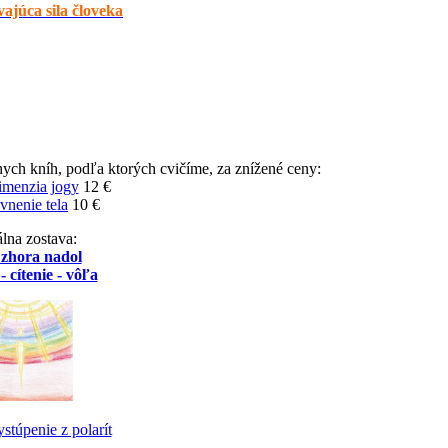
ajúca sila človeka
nych kníh, podľa ktorých cvičíme, za znížené ceny:
imenzia jogy
12 €
vnenie tela
10 €
lna zostava:
 zhora nadol
- cítenie - vôľa
stúpenie z polarít