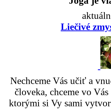
Joga je vi
aktuáln
Liečivé zmy
Nechceme Vás učiť a vnu
človeka, chceme vo Vás p
ktorými si Vy sami vytvor