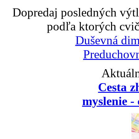
Dopredaj posledných výtl
podľa ktorých cvič
Duševná dim
Preduchovn
Aktuáln
Cesta z
myslenie - 