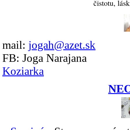
čistotu, lás
mail:
jogah@azet.sk
FB: Joga Narajana
Koziarka
NE