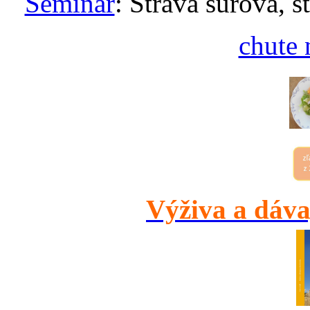
Seminár
: Strava surová, s
chute 
Výživa a dáva