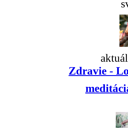
s
aktuá
Zdravie - L
meditáci