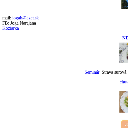
mail:
jogah@azet.sk
FB: Joga Narajana
Koziarka
N
Seminár
: Strava surová,
chut