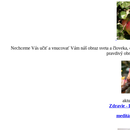
Nechceme Vás učiť a vnucovať Vám náš obraz sveta a človeka, ch
pravdivý obr
akt
Zdravie - 
meditá