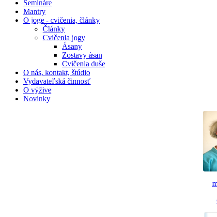
Semináre
Mantry
O joge - cvičenia, články
Články
Cvičenia jogy
Ásany
Zostavy ásan
Cvičenia duše
O nás, kontakt, štúdio
Vydavateľská činnosť
O výžive
Novinky
m