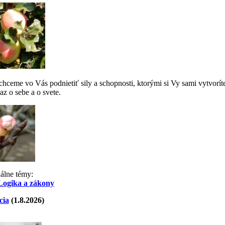
ceme vo Vás podnietiť sily a schopnosti, ktorými si Vy sami vytvorít
az o sebe a o svete.
uálne témy:
Logika a zákony
cia
(1.8.2026)