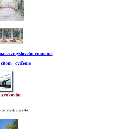
rmácia zmyslového vnímania
citom - cvičenia
 a rakovina
ajú liečenie atmosféry.“