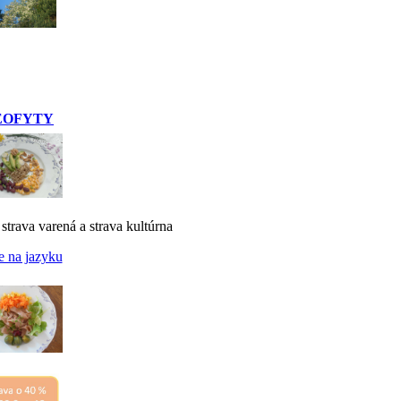
EOFYTY
 strava varená a strava kultúrna
e na jazyku