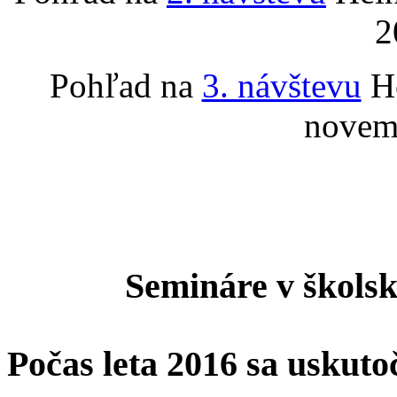
2
Pohľad na
3. návštevu
He
novem
Semináre v škols
Počas leta 2016 sa uskuto