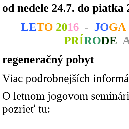
od nedele 24.7. do piatka 
LE
TO
20
16
-
JO
G
PRÍ
RO
DE
regeneračný pobyt
Viac podrobnejších informá
O letnom jogovom seminári 
pozrieť tu: