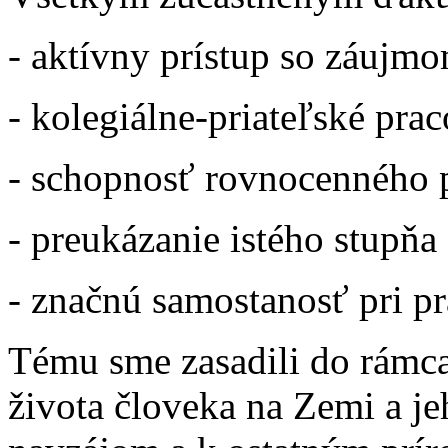
- aktívny prístup so záujm
- kolegiálne-priateľské pra
- schopnosť rovnocenného 
- preukázanie istého stupňa 
- značnú samostanosť pri pr
Tému sme zasadili do rámc
života človeka na Zemi a j