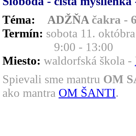
Sloboda - čistá myšlienka
Téma:
ADŽŇA
čakra - 6
Termín:
sobota 11. októbr
9:00 - 13:00
Miesto:
waldorfská škola -
Spievali sme mantru
OM S
ako mantra
OM ŠANTI
.