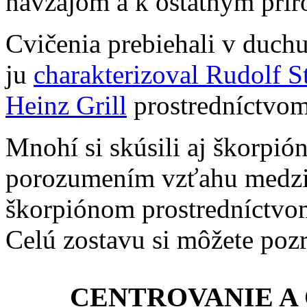
navzájom a k ostatným prí
Cvičenia prebiehali v duch
ju
charakterizoval Rudolf S
Heinz Grill
prostredníctvom
Mnohí si skúsili aj škorpióna
porozumením vzťahu medzi 
škorpiónom prostredníctvo
Celú zostavu si môžete pozr
CENTROVANIE A