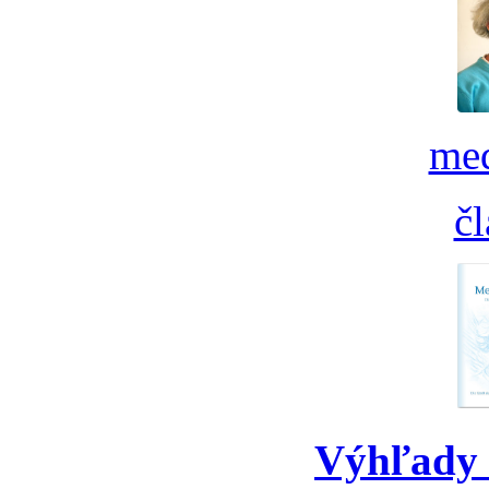
med
č
Výhľady 