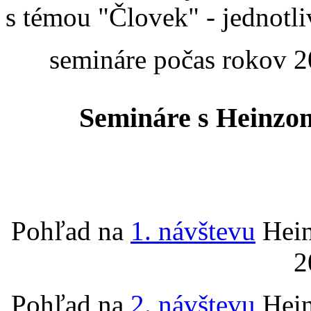
s témou "Človek" - jednotli
semináre počas rokov 20
Semináre s Heinzom
Pohľad na
1. návštevu
Hein
2
Pohľad na
2. návštevu
Hein