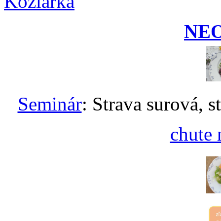
Koziarka
NE
Seminár
: Strava surová, s
chute 