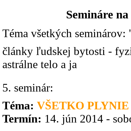
Semináre na 
Téma všetkých seminárov: 
články ľudskej bytosti - fyzi
astrálne telo a ja
5. seminár:
Téma:
VŠETKO PLYNIE 
Termín:
14. jún 2014 - so