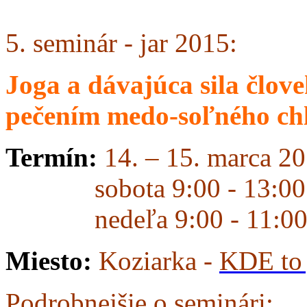
5. seminár - jar 2015:
Joga a dávajúca sila člove
pečením medo-soľného ch
Termín:
14. – 15. marca 2
sobota 9:00 - 13:00
nedeľa 9:00 - 11:0
Miesto:
Koziarka -
KDE to
Podrobnejšie
o seminári: