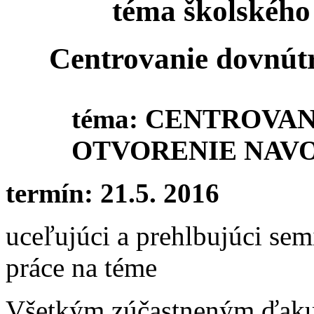
téma školského
Centrovanie dovnút
téma:
CENTROVAN
OTVORENIE NAV
termín:
21.5. 2016
uceľujúci a prehlbujúci sem
práce na téme
Všetkým zúčastneným ďaku