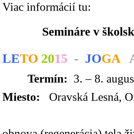
Viac informácií tu:
Semináre v škols
LE
TO
20
15
-
JO
GA
Termín:
3. – 8. augus
Miesto:
Oravská Lesná, O
obnova (regenerácia) tela ži