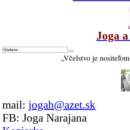
Joga a
„Včelstvo je nositeľom 
mail:
jogah@azet.sk
FB: Joga Narajana