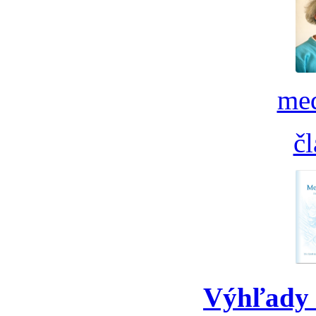
med
č
Výhľady 