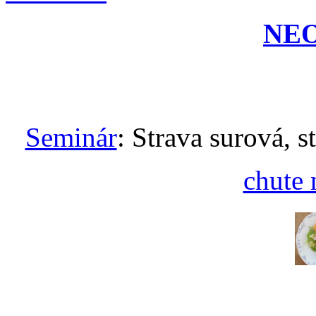
NE
Seminár
: Strava surová, s
chute 