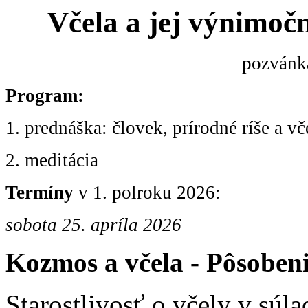
Včela a jej výnimoč
pozvánk
Program:
1. prednáška: človek, prírodné ríše a vč
2. meditácia
Termíny
v 1. polroku 2026:
sobota 25. apríla 2026
Kozmos a včela -
Pôsobeni
Starostlivosť o včely v sú