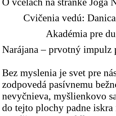
O včelách na stránke Joga 
Cvičenia vedú: Danic
Akadémia pre du
Narájana – prvotný impulz 
Bez myslenia je svet pre ná
zodpovedá pasívnemu bežné
nevyčnieva, myšlienkovo sa 
do tejto plochy padne iskra