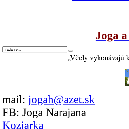
Joga a
„Včely vykonávajú 
mail:
jogah@azet.sk
FB: Joga Narajana
Koziarka