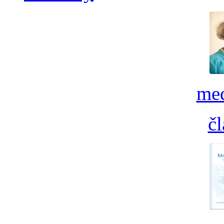
med
č