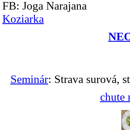
FB: Joga Narajana
Koziarka
NE
Seminár
: Strava surová, s
chute 