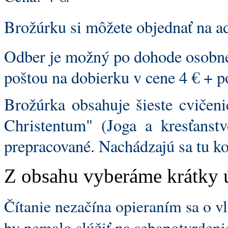
Brožúrku si môžete objednať na a
Odber je možný po dohode osobne
poštou na dobierku v cene 4 € + p
Brožúrka obsahuje šieste cvičen
Christentum" (Joga a kresťanstv
prepracované. Nachádzajú sa tu ko
Z obsahu vyberáme krátky 
Čítanie nezačína opieraním sa o vl
by nemalo slúžiť na sebapotvrdenie 