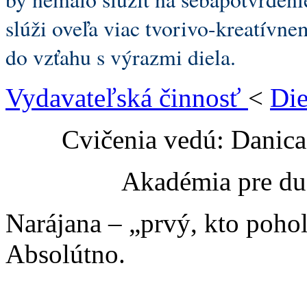
slúži oveľa viac tvorivo-kreatívn
do vzťahu s výrazmi diela.
Vydavateľská činnosť
<
Die
Cvičenia vedú: Danic
Akadémia pre du
Narájana – „prvý, kto poho
Absolútno.