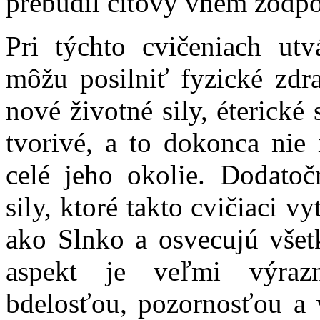
prebudil citový vnem zodpo
Pri týchto cvičeniach ut
môžu posilniť fyzické zdr
nové životné sily, éterické 
tvorivé, a to dokonca nie 
celé jeho okolie. Dodatoč
sily, ktoré takto cvičiaci v
ako Slnko a osvecujú všet
aspekt je veľmi výraz
bdelosťou, pozornosťou a 