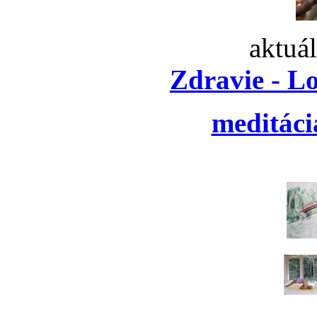
aktuá
Zdravie - L
meditáci