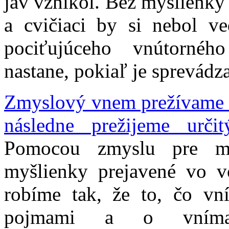
jav vznikol. Bez myšlienky
a cvičiaci by si nebol v
pociťujúceho vnútornéh
nastane, pokiaľ je sprevád
Zmyslový vnem prežívame 
následne prežijeme urč
Pomocou zmyslu pre my
myšlienky prejavené vo v
robíme tak, že to, čo v
pojmami a o vníman