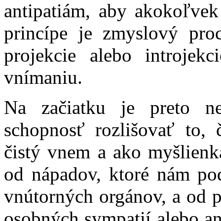
antipatiám, aby akokoľvek
princípe je zmyslový pr
projekcie alebo introjek
vnímaniu.
Na začiatku je preto ne
schopnosť rozlišovať to,
čistý vnem a ako myšlienka
od nápadov, ktoré nám pod
vnútorných orgánov, a od po
osobných sympatií alebo ant