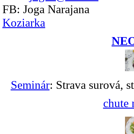
FB: Joga Narajana
Koziarka
NE
Seminár
: Strava surová, s
chute 