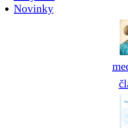
Novinky
med
č