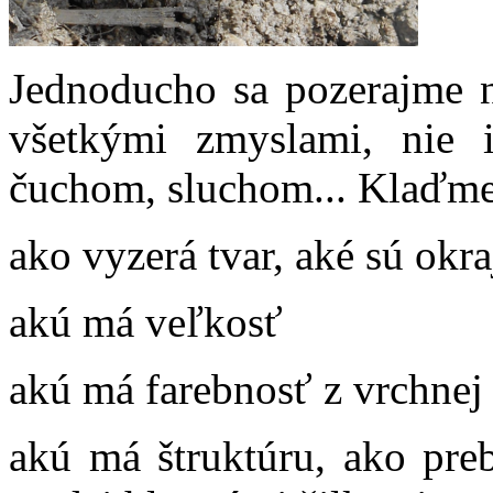
Jednoducho sa pozerajme n
všetkými zmyslami, nie 
čuchom, sluchom... Klaďme 
ako vyzerá tvar, aké sú okraj
akú má veľkosť
akú má farebnosť z vrchnej 
akú má štruktúru, ako preb