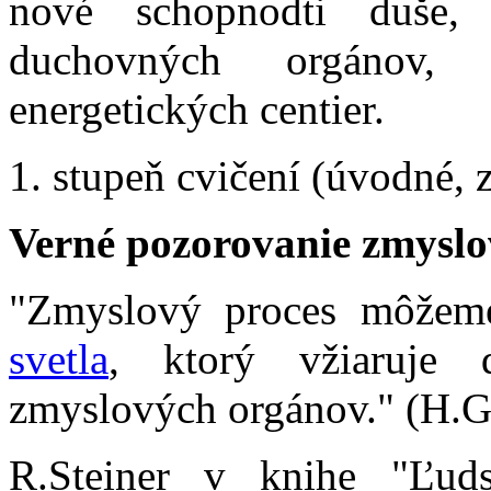
nové schopnodti duše, 
duchovných orgánov, 
energetických centier.
1. stupeň cvičení (úvodné, 
Verné pozorovanie zmyslo
"Zmyslový proces môžeme
svetla
, ktorý vžiaruje
zmyslových orgánov." (H.Gri
R.Steiner v knihe "Ľud