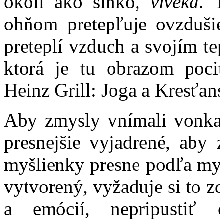
okolí ako slnko,
vivéka
. 
ohňom pretepľuje ovzduš
preteplí vzduch a svojím te
ktorá je tu obrazom poci
Heinz Grill: Joga a Kresťan
Aby zmysly vnímali vonkaj
presnejšie vyjadrené, aby
myšlienky presne podľa myš
vytvorený, vyžaduje si to z
a emócií, nepripustiť