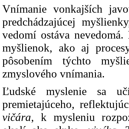
Vnímanie vonkajších jav
predchádzajúcej myšlienk
vedomí ostáva nevedomá. 
myšlienok, ako aj proces
pôsobením týchto myšli
zmyslového vnímania.
Ľudské myslenie sa uč
premietajúceho, reflektujú
vičára
, k mysleniu rozpo