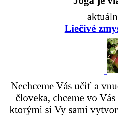
Joga je vi
aktuáln
Liečivé zmy
Nechceme Vás učiť a vnu
človeka, chceme vo Vás p
ktorými si Vy sami vytvor