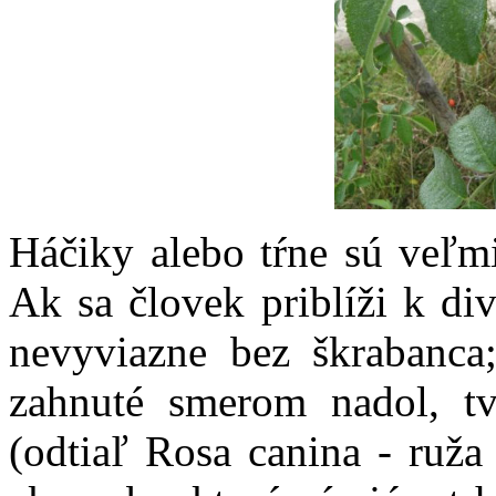
Háčiky alebo tŕne sú veľm
Ak sa človek priblíži k div
nevyviazne bez škrabanca
zahnuté smerom nadol, t
(odtiaľ Rosa canina - ruž