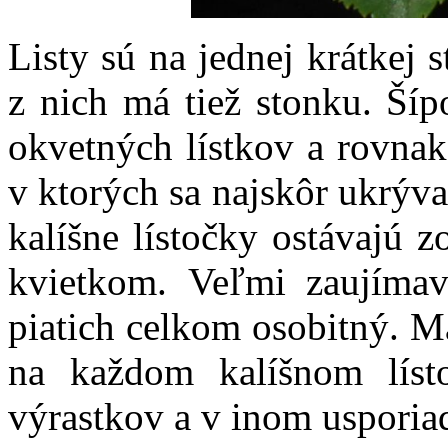
Listy sú na jednej krátkej 
z nich má tiež stonku. Ší
okvetných lístkov a rovnak
v ktorých sa najskôr ukrýva
kalíšne lístočky ostávajú 
kvietkom.
Veľmi zaujímav
piatich celkom osobitný. M
na každom kalíšnom líst
výrastkov a v inom usporia