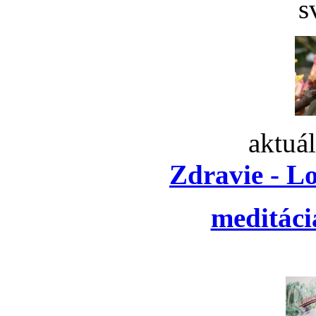
s
aktuá
Zdravie - L
meditáci