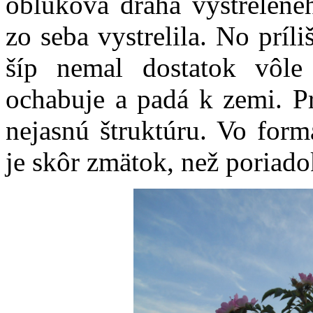
oblúková dráha vystrelenéh
zo seba vystrelila. No príl
šíp nemal dostatok vôle
ochabuje a padá k zemi. P
nejasnú štruktúru. Vo for
je skôr zmätok, než poriado