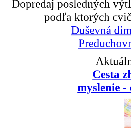
Dopredaj posledných výtl
podľa ktorých cvič
Duševná dim
Preduchovn
Aktuáln
Cesta z
myslenie - 