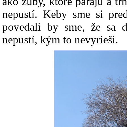
ako zuby, ktoré párajú a tr
nepustí. Keby sme si pred
povedali by sme, že sa 
nepustí, kým to nevyrieši.