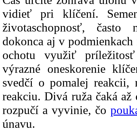
vidieť pri klíčení. Sem
životaschopnosť, často 
dokonca aj v podmienkach r
ochotu využiť príležitos
výrazné oneskorenie klíč
svedčí o pomalej reakcii,
reakciu. D
ivá ruža čaká až
rozpučí a vyvinie, čo
pouk
únavu.