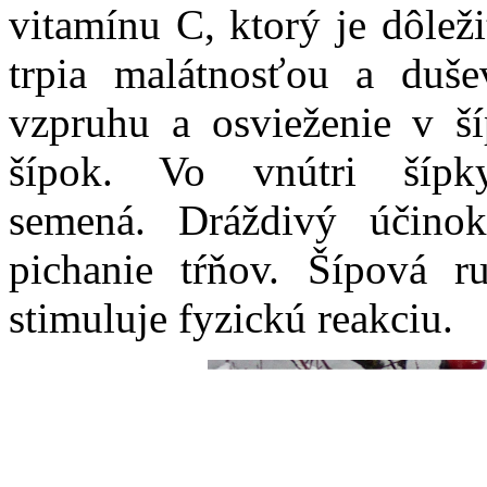
vitamínu C, ktorý je dôležit
trpia malátnosťou a duš
vzpruhu a osvieženie v š
šípok. Vo vnútri šípk
semená.
Dráždivý účino
pichanie tŕňov. Šípová 
stimuluje fyzickú reakciu.