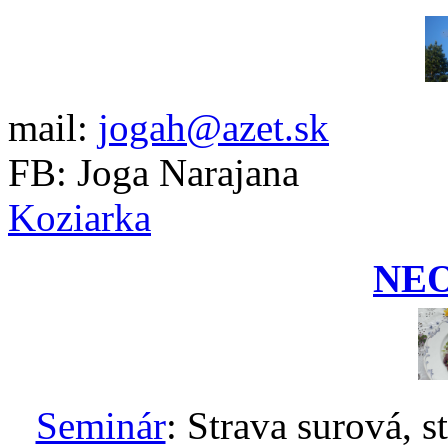
mail:
jogah@azet.sk
FB: Joga Narajana
Koziarka
NE
Seminár
: Strava surová, s