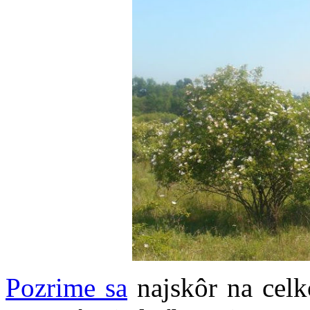
Pozrime sa
najskôr na celko