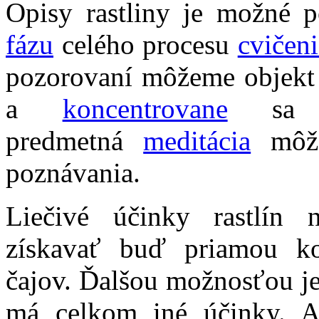
Opisy rastliny je možné 
fázu
celého procesu
cvičeni
pozorovaní môžeme objekt 
a
koncentrovane
sa sú
predmetná
meditácia
môže
poznávania.
Liečivé účinky rastlín
získavať buď priamou k
čajov. Ďalšou možnosťou je
má celkom iné účinky. A