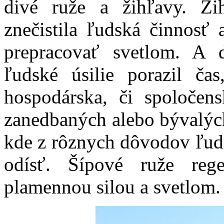
divé ruže a žihľavy. Ži
znečistila ľudská činnosť a
prepracovať svetlom. A 
ľudské úsilie porazil ča
hospodárska, či spoločen
zanedbaných alebo bývalých
kde z rôznych dôvodov ľudia
odísť. Šípové ruže reg
plamennou silou a svetlom.