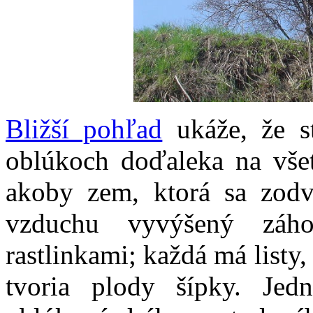
Bližší pohľad
ukáže, že st
oblúkoch doďaleka na všet
akoby zem, ktorá sa zodv
vzduchu vyvýšený záho
rastlinkami; každá má listy,
tvoria plody šípky. Jed