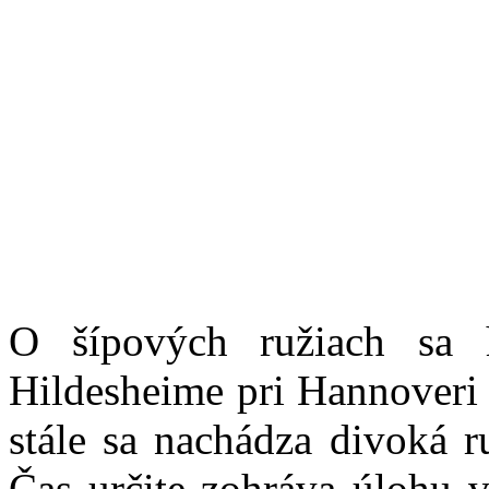
O šípových ružiach sa 
Hildesheime pri Hannoveri
stále sa nachádza divoká ru
Čas určite zohráva úlohu v