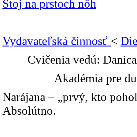
Stoj na prstoch nôh
Vydavateľská činnosť
<
Die
Cvičenia vedú: Danic
Akadémia pre du
Narájana – „prvý, kto poho
Absolútno.