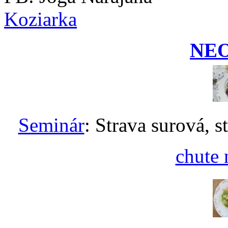
Koziarka
NE
Seminár
: Strava surová, s
chute 