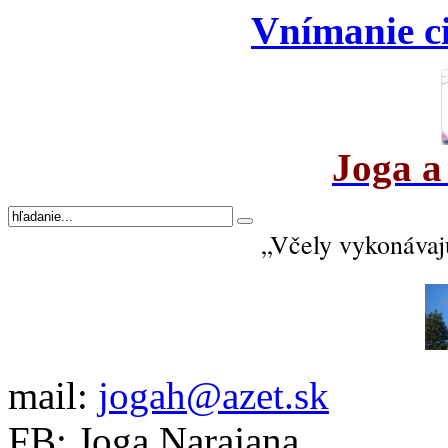
Vnímanie ci
Joga a
„Včely vykonávajú
mail:
jogah@azet.sk
FB: Joga Narajana