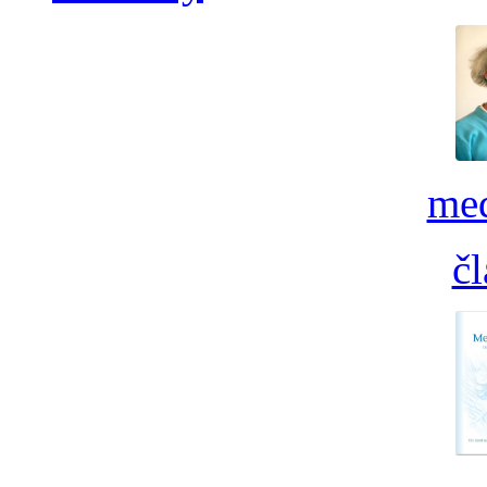
med
č