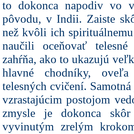
to dokonca napodiv vo vä
pôvodu, v Indii. Zaiste sk
než kvôli ich spirituálnem
naučili oceňovať telesn
zahŕňa, ako to ukazujú veľ
hlavné chodníky, oveľa
telesných cvičení. Samotná
vzrastajúcim postojom ved
zmysle je dokonca skôr
vyvinutým zrelým kroko