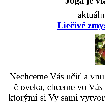
Joga je vi
aktuáln
Liečivé zmy
Nechceme Vás učiť a vnu
človeka, chceme vo Vás p
ktorými si Vy sami vytvor