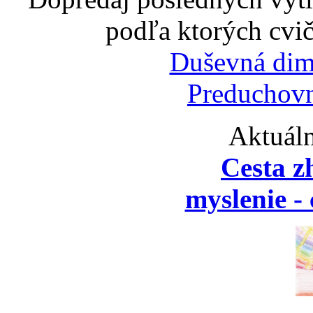
podľa ktorých cvič
Duševná dim
Preduchovn
Aktuáln
Cesta z
myslenie - 