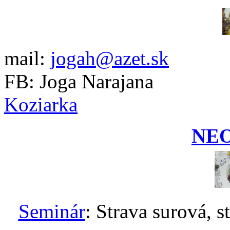
mail:
jogah@azet.sk
FB: Joga Narajana
Koziarka
NE
Seminár
: Strava surová, s