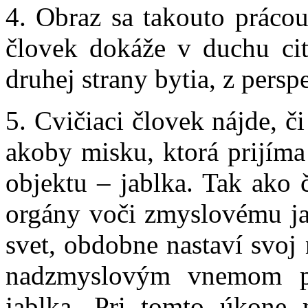
4. Obraz sa takouto prácou 
človek dokáže v duchu ci
druhej strany bytia, z persp
5. Cvičiaci človek nájde, či
akoby misku, ktorá prijím
objektu – jablka. Tak ako 
orgány voči zmyslovému j
svet, obdobne nastaví svo
nadzmyslovým vnemom po
jablka. Pri tomto úkone 