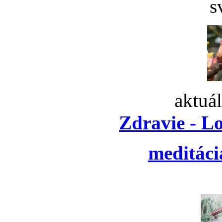
s
aktuá
Zdravie - L
meditáci