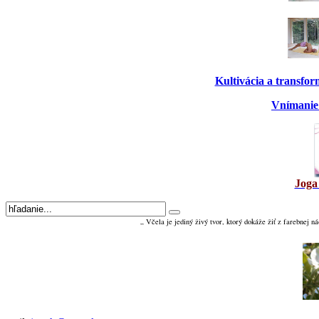
Kultivácia a transfo
Vnímanie 
Joga
„ Včela je jediný živý tvor, ktorý dokáže žiť z farebnej ná