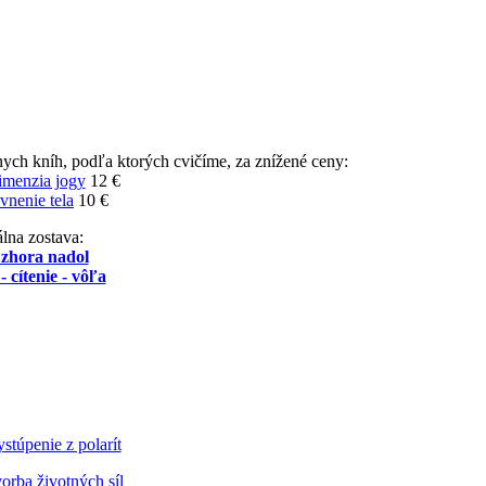
nych kníh, podľa ktorých cvičíme, za znížené ceny:
imenzia jogy
12 €
vnenie tela
10 €
lna zostava:
 zhora nadol
- cítenie - vôľa
stúpenie z polarít
orba životných síl