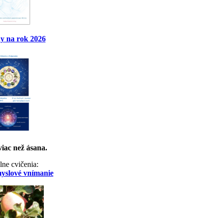
y na rok 2026
viac než ásana.
lne cvičenia:
myslové vnímanie