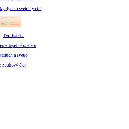
ý dych a svetelný éter
a:
Tvorivá sila
enie tepelného éteru
vzduch a svetlo
a:
zvukový éter