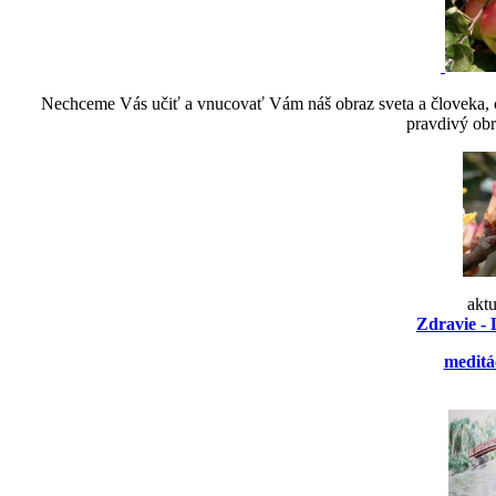
Nechceme Vás učiť a vnucovať Vám náš obraz sveta a človeka, ch
pravdivý obr
akt
Zdravie - 
meditá