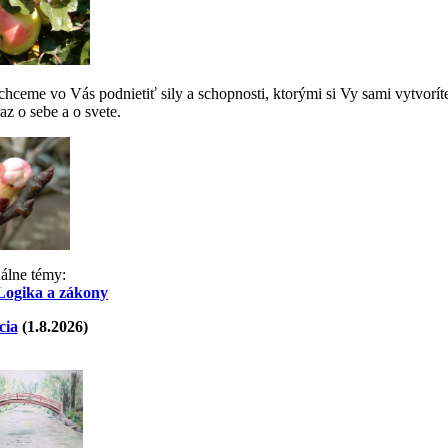
ceme vo Vás podnietiť sily a schopnosti, ktorými si Vy sami vytvorít
az o sebe a o svete.
uálne témy:
Logika a zákony
cia
(1.8.2026)