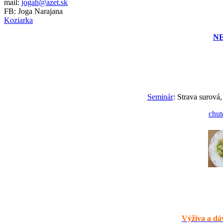
mail:
jogah@azet.sk
FB: Joga Narajana
Koziarka
N
Seminár
: Strava surová,
chut
Výživa a dáv