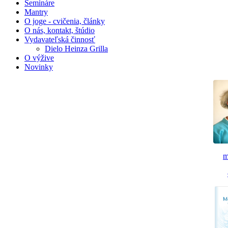
Semináre
Mantry
O joge - cvičenia, články
O nás, kontakt, štúdio
Vydavateľská činnosť
Dielo Heinza Grilla
O výžive
Novinky
m