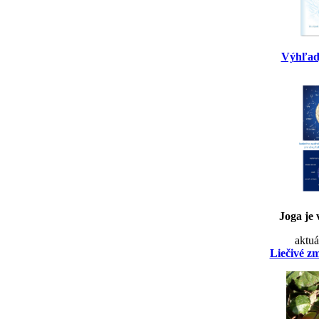
Výhľad
Joga je 
aktuá
Liečivé z