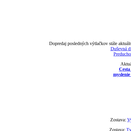
Dopredaj posledných výtlačkov stále aktuál
Duševná d
Preducho
Aktuá
Cesta
myslenie 
Zostava:
Vy
Zostava:
Tv