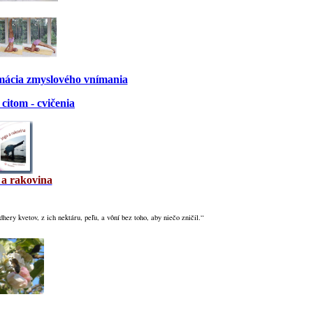
rmácia zmyslového vnímania
citom - cvičenia
 a rakovina
dhery kvetov, z ich nektáru, peľu, a vôní bez toho, aby niečo zničil.“