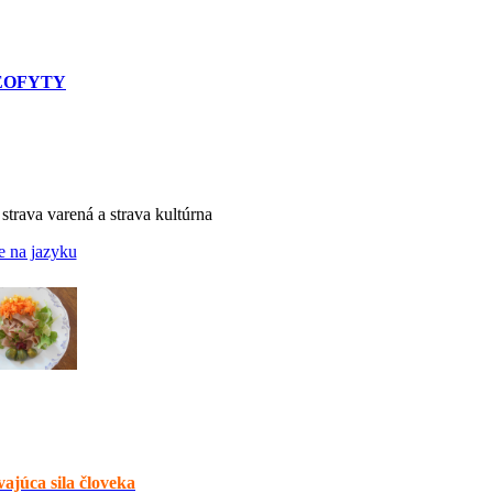
EOFYTY
 strava varená a strava kultúrna
e na jazyku
ajúca sila človeka