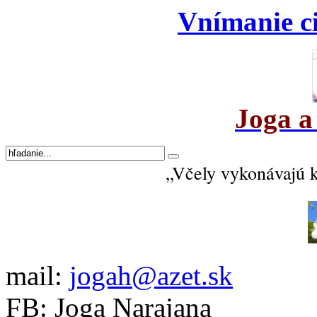
Vnímanie ci
Joga a
„Včely vykonávajú 
mail:
jogah@azet.sk
FB: Joga Narajana