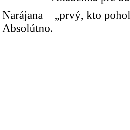
Narájana – „prvý, kto poho
Absolútno.