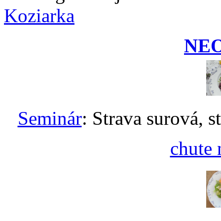
Koziarka
NE
Seminár
: Strava surová, s
chute 