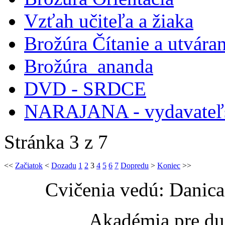
Vzťah učiteľa a žiaka
Brožúra Čítanie a utváran
Brožúra_ananda
DVD - SRDCE
NARAJANA - vydavateľs
Stránka 3 z 7
<<
Začiatok
<
Dozadu
1
2
3
4
5
6
7
Dopredu
>
Koniec
>>
Cvičenia vedú: Danic
Akadémia pre du