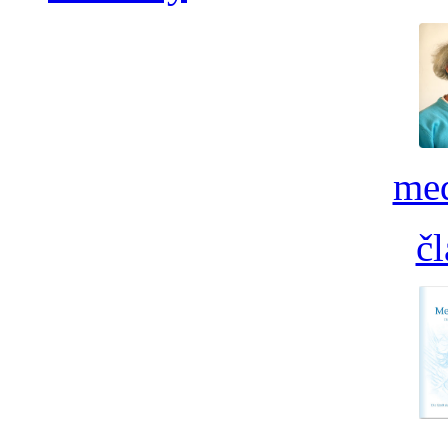
med
č