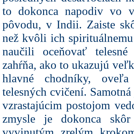
to dokonca napodiv vo vä
pôvodu, v Indii. Zaiste sk
než kvôli ich spirituálnem
naučili oceňovať telesn
zahŕňa, ako to ukazujú veľ
hlavné chodníky, oveľa
telesných cvičení. Samotná
vzrastajúcim postojom ved
zmysle je dokonca skôr
vyvinutým zrelým kroko