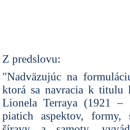
Z predslovu:
"Nadväzujúc na formuláci
ktorá sa navracia k titulu
Lionela Terraya (1921 –
piatich aspektov, formy, 
šíravy a samoty,
vyvá