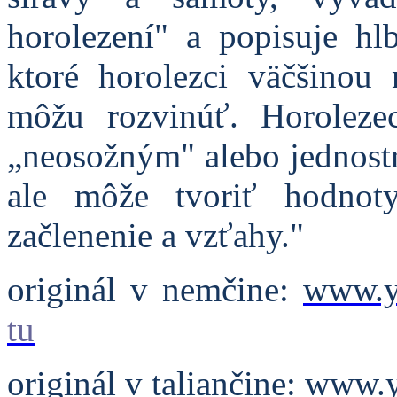
horolezení" a popisuje hl
ktoré horolezci väčšinou
môžu rozvinúť. Horoleze
„neosožným" alebo jednost
ale môže tvoriť hodnot
začlenenie a vzťahy."
originál v nemčine:
www.y
tu
originál v taliančine:
www.y